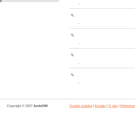
...
...
...
...
...
Copyright © 2007
Andel3W
Úvodní stránka
|
Kontakt
|
O nás
|
Referenc