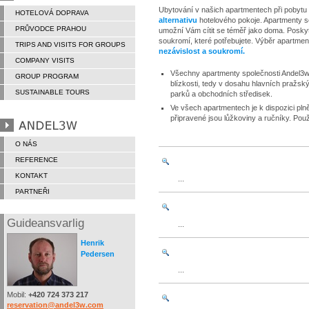
Ubytování v našich apartmentech při pobytu
HOTELOVÁ DOPRAVA
alternativu
hotelového pokoje. Apartmenty 
PRŮVODCE PRAHOU
umožní Vám cítit se téměř jako doma. Posk
soukromí, které potřebujete. Výběr apartm
TRIPS AND VISITS FOR GROUPS
nezávislost a soukromí.
COMPANY VISITS
Všechny apartmenty společnosti Andel3w 
GROUP PROGRAM
blízkosti, tedy v dosahu hlavních pražský
SUSTAINABLE TOURS
parků a obchodních středisek.
Ve všech apartmentech je k dispozici pl
připravené jsou lůžkoviny a ručníky. Použi
O NÁS
REFERENCE
KONTAKT
...
PARTNEŘI
Guideansvarlig
...
Henrik
Pedersen
...
Mobil:
+420 724 373 217
reservation@andel3w.com