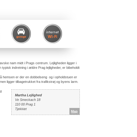
avske nam midt i Prags centrum. Lejligheden ligger i
 typisk indretning i ældre Prag lejligheder, er bibeholdt
På hemsen er der en dobbelseng og i opholdstuen er
n ligger tilbagetrukket fra trafikstrøj og byens larm.
il
Martha Lejlighed
Ve Smeckach 18
110 00 Prag 1
Tjekkiet
Map