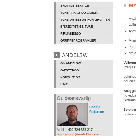
MA
SHUTTLE SERVICE
TURE I PRAG OG OMEGN
Anta
TURE OG BESØG FOR GRUPPER
Lejl
BÆREDYGTIGE TURE
Anta
FIRMABESØG
Alta
GRUPPEPROGRAMMER
Park
Afsta
Velkom
OM ANDEL3W
Prag 1 i
GÆSTEBOG
Lejlighe
KONTAKT OS
der en s
LINKS
Beligg
hovedga
Guideansvarlig
Område,
Henrik
Service
Pedersen
parkerin
Mobil:
+420 724 373 217
reservation@andel3w.com