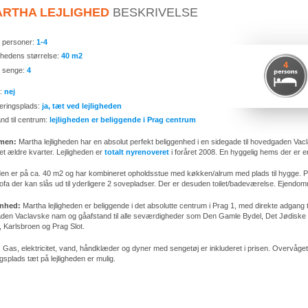
RTHA LEJLIGHED
BESKRIVELSE
l personer:
1-4
ighedens størrelse:
40 m2
l senge:
4
n:
nej
eringsplads:
ja, tæt ved lejligheden
nd til centrum:
lejligheden er beliggende i Prag centrum
men:
Martha lejligheden har en absolut perfekt beliggenhed i en sidegade til hovedgaden Vacl
 et ældre kvarter. Lejligheden er
totalt nyrenoveret
i foråret 2008. En hyggelig hems der er en
den er på ca. 40 m2 og har kombineret opholdsstue med køkken/alrum med plads til hygge. 
ofa der kan slås ud til yderligere 2 sovepladser. Der er desuden toilet/badeværelse. Ejendomme
enhed:
Martha lejligheden er beliggende i det absolutte centrum i Prag 1, med direkte adgang t
den Vaclavske nam og gåafstand til alle seværdigheder som Den Gamle Bydel, Det Jødiske
 Karlsbroen og Prag Slot.
:
Gas, elektricitet, vand, håndklæder og dyner med sengetøj er inkluderet i prisen. Overvåget
gsplads tæt på lejligheden er mulig.