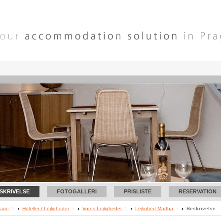
SKRIVELSE
FOTOGALLERI
PRISLISTE
RESERVATION
age
\
Hoteller / Lejligheder
\
Vores Lejligheder
\
Lejlighed Martha
\
Beskrivelse