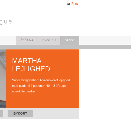
Print
ČEŠTINA
ENGLISH
DANSK
MARTHA
LEJLIGHED
Super beliggenhed! Nyrenoveret lejlighed
med plads til 4 pesoner, 40 m2 i Prags
absolutte centrum.
BYKORT